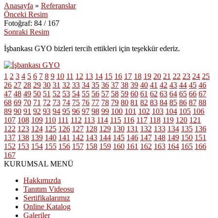
Anasayfa
»
Referanslar
Önceki Resim
Fotoğraf: 84 / 167
Sonraki Resim
İşbankası GYO bizleri tercih ettikleri için teşekkür ederiz.
1
2
3
4
5
6
7
8
9
10
11
12
13
14
15
16
17
18
19
20
21
22
23
24
25
26
27
28
29
30
31
32
33
34
35
36
37
38
39
40
41
42
43
44
45
46
47
48
49
50
51
52
53
54
55
56
57
58
59
60
61
62
63
64
65
66
67
68
69
70
71
72
73
74
75
76
77
78
79
80
81
82
83
84
85
86
87
88
89
90
91
92
93
94
95
96
97
98
99
100
101
102
103
104
105
106
107
108
109
110
111
112
113
114
115
116
117
118
119
120
121
122
123
124
125
126
127
128
129
130
131
132
133
134
135
136
137
138
139
140
141
142
143
144
145
146
147
148
149
150
151
152
153
154
155
156
157
158
159
160
161
162
163
164
165
166
167
KURUMSAL MENÜ
Hakkımızda
Tanıtım Videosu
Sertifikalarımız
Online Katalog
Galeriler