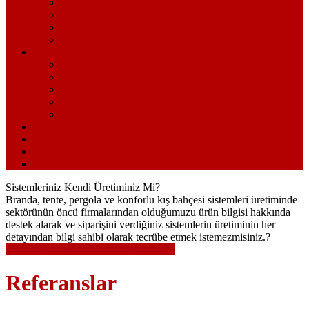
Tanıtım Videosu
İnsan Kaynakları
Online Katalog
Bizden Haberler
Ürünler
Tente
Branda
Pergola
Şemsiye
Kış Bahçesi
Foto Galeri
Video Galeri
İletişim
İnsan Kaynakları
Sistemleriniz Kendi Üretiminiz Mi?
Branda, tente, pergola ve konforlu kış bahçesi sistemleri üretiminde
sektörünün öncü firmalarından olduğumuzu ürün bilgisi hakkında
destek alarak ve siparişini verdiğiniz sistemlerin üretiminin her
detayından bilgi sahibi olarak tecrübe etmek istemezmisiniz.?
Notunuzu Bırakın, Biz Sizi Arayalım...
Referanslar