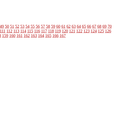
49
50
51
52
53
54
55
56
57
58
59
60
61
62
63
64
65
66
67
68
69
70
111
112
113
114
115
116
117
118
119
120
121
122
123
124
125
126
8
159
160
161
162
163
164
165
166
167