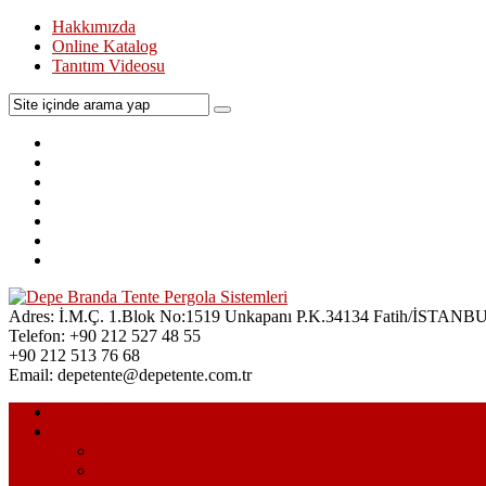
Hakkımızda
Online Katalog
Tanıtım Videosu
Adres:
İ.M.Ç. 1.Blok No:1519 Unkapanı P.K.34134 Fatih/İSTANB
Telefon:
+90 212 527 48 55
+90 212 513 76 68
Email:
depetente@depetente.com.tr
Anasayfa
Kurumsal
Hakkımızda
Tanıtım Videosu