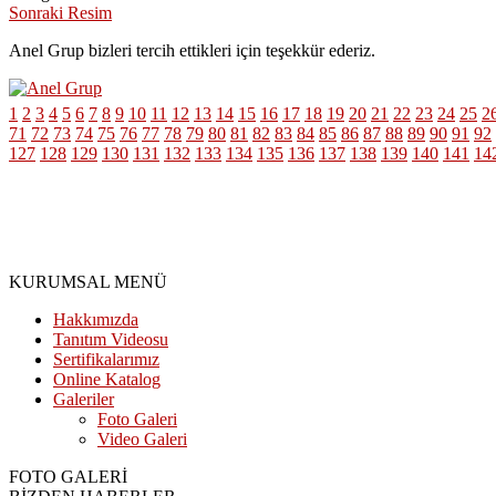
Sonraki Resim
Anel Grup bizleri tercih ettikleri için teşekkür ederiz.
1
2
3
4
5
6
7
8
9
10
11
12
13
14
15
16
17
18
19
20
21
22
23
24
25
2
71
72
73
74
75
76
77
78
79
80
81
82
83
84
85
86
87
88
89
90
91
92
127
128
129
130
131
132
133
134
135
136
137
138
139
140
141
14
KURUMSAL MENÜ
Hakkımızda
Tanıtım Videosu
Sertifikalarımız
Online Katalog
Galeriler
Foto Galeri
Video Galeri
FOTO GALERİ