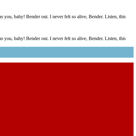
s you, baby! Bender out. I never felt so alive, Bender. Listen, this
s you, baby! Bender out. I never felt so alive, Bender. Listen, this
ekteyiz. Tüm sistemlerimiz kendi fabrikamızla titizlikle ve özenle