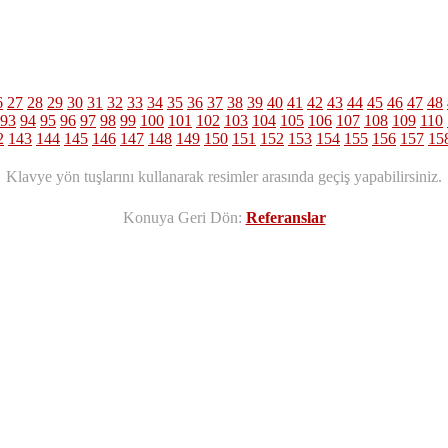
6
27
28
29
30
31
32
33
34
35
36
37
38
39
40
41
42
43
44
45
46
47
48
93
94
95
96
97
98
99
100
101
102
103
104
105
106
107
108
109
110
2
143
144
145
146
147
148
149
150
151
152
153
154
155
156
157
15
Klavye yön tuşlarını kullanarak resimler arasında geçiş yapabilirsiniz.
Konuya Geri Dön:
Referanslar