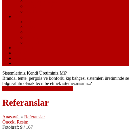
İnsan Kaynakları
Online Katalog
Bizden Haberler
Ürünler
Tente
Branda
Pergola
Şemsiye
Kış Bahçesi
Foto Galeri
Video Galeri
İletişim
İnsan Kaynakları
Sistemleriniz Kendi Üretiminiz Mi?
Branda, tente, pergola ve konforlu kış bahçesi sistemleri üretiminde 
bilgi sahibi olarak tecrübe etmek istemezmisiniz.?
Notunuzu Bırakın, Biz Sizi Arayalım...
Referanslar
Anasayfa
»
Referanslar
Önceki Resim
Fotoğraf: 9 / 167