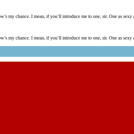
ow’s my chance. I mean, if you’ll introduce me to one, sir. One as sexy a
ow’s my chance. I mean, if you’ll introduce me to one, sir. One as sexy a
 sistemleri üretimi, uygulaması ve teknik destek konusunda hizmet verm