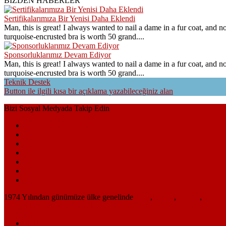
BİZDEN HABERLER
Sertifikalarımıza Bir Yenisi Daha Eklendi
Man, this is great! I always wanted to nail a dame in a fur coat, and n
turquoise-encrusted bra is worth 50 grand....
Sponsorluklarımız Devam Ediyor
Man, this is great! I always wanted to nail a dame in a fur coat, and n
turquoise-encrusted bra is worth 50 grand....
Teknik Destek
Button ile ilgili kısa bir açıklama yazabileceğiniz alan
Bizi Sosyal Medyada Takip Edin
1974 Yılından günümüze ülke genelinde
tente
,
branda
,
pergola
,
şemsiye
üretilerek sizlere ulaştırılmaktadır.
Haberler