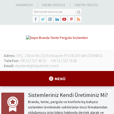
HAKKIMIZDA
ONLINE KATALOG
TANITIM VIDEOSU
Adres:
İ.M.Ç. 1.Blok No:1519 Unkapanı P.K.34134 Fatih/İSTANBUL
Telefon:
+90 212 527 48 55
+90 212 513 76 68
Email:
depetente@depetente.com.tr
MENÜ
Sistemleriniz Kendi Üretiminiz Mi?
Branda, tente, pergola ve konforlu kış bahçesi
sistemleri üretiminde sektörünün öncü firmalarından
olduğumuzu ürün bilgisi hakkında destek alarak ve