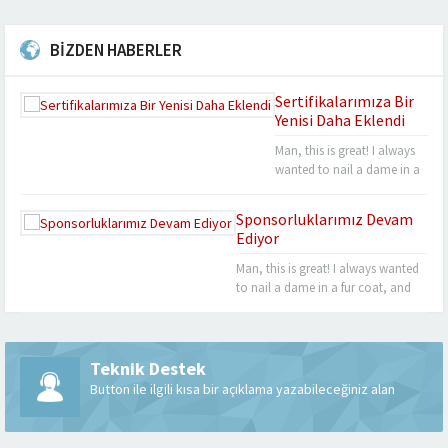
BİZDEN HABERLER
Sertifikalarımıza Bir
Yenisi Daha Eklendi
Man, this is great! I always
wanted to nail a dame in a
fur coat, and now’s my
chance. I mean, if you’ll
Sponsorluklarımız Devam
introduce me to one, sir.
Ediyor
One as sexy as you, baby!
Bender out. I never felt so
Man, this is great! I always wanted
alive, Bender. Listen, this
to nail a dame in a fur coat, and
turquoise-encrusted bra is
now’s my chance. I mean, if you’ll
worth 50 grand....
introduce me to one, sir. One as
sexy as you, baby! Bender out. I
never felt so alive, Bender. Listen,
Teknik Destek
this turquoise-encrusted bra is
Button ile ilgili kısa bir açıklama yazabileceğiniz alan
worth 50 grand....