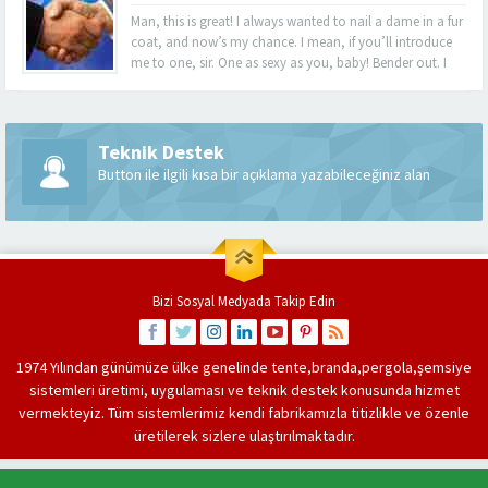
Man, this is great! I always wanted to nail a dame in a fur
coat, and now’s my chance. I mean, if you’ll introduce
me to one, sir. One as sexy as you, baby! Bender out. I
never felt so alive, Bender. Listen, this turquoise-encrusted
bra is worth 50 grand....
Teknik Destek
Button ile ilgili kısa bir açıklama yazabileceğiniz alan
Bizi Sosyal Medyada Takip Edin
1974 Yılından günümüze ülke genelinde
tente
,
branda
,
pergola
,
şemsiye
sistemleri üretimi, uygulaması ve teknik destek konusunda hizmet
vermekteyiz. Tüm sistemlerimiz kendi fabrikamızla titizlikle ve özenle
üretilerek sizlere ulaştırılmaktadır.
HABERLER
VIDEO GALERI
HAKKIMIZDA
REFERANSLAR