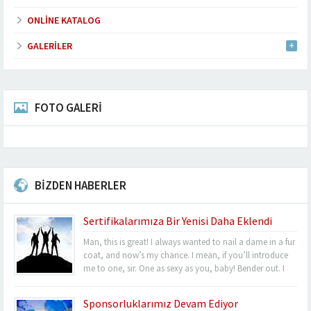
ONLINE KATALOG
GALERILER
FOTO GALERİ
BİZDEN HABERLER
Sertifikalarımıza Bir Yenisi Daha Eklendi
Man, this is great! I always wanted to nail a dame in a fur
coat, and now’s my chance. I mean, if you’ll introduce
me to one, sir. One as sexy as you, baby! Bender out. I
never felt so alive, Bender. Listen, this turquoise-encrusted
bra is worth 50 grand....
Sponsorluklarımız Devam Ediyor