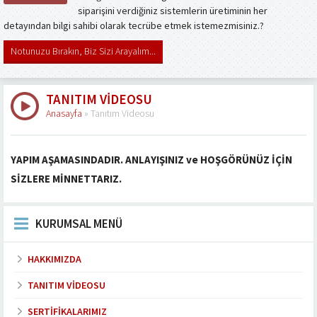
siparişini verdiğiniz sistemlerin üretiminin her
detayından bilgi sahibi olarak tecrübe etmek istemezmisiniz.?
Notunuzu Bırakın, Biz Sizi Arayalım...
TANITIM VIDEOSU
Anasayfa
»
Tanıtım Videosu
YAPIM AŞAMASINDADIR. ANLAYIŞINIZ ve HOŞGÖRÜNÜZ İÇİN
SİZLERE MİNNETTARIZ.
KURUMSAL MENÜ
HAKKIMIZDA
TANITIM VIDEOSU
SERTIFIKALARIMIZ