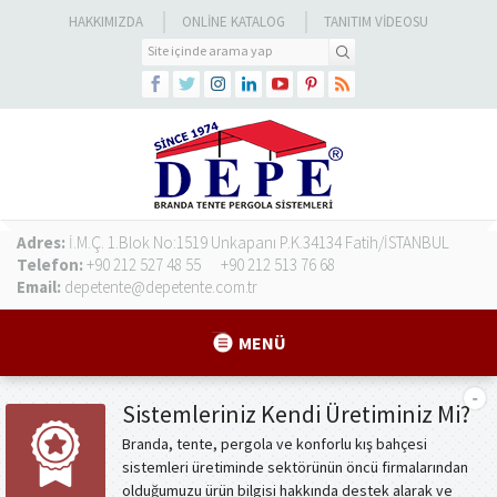
HAKKIMIZDA
ONLINE KATALOG
TANITIM VIDEOSU
Adres:
İ.M.Ç. 1.Blok No:1519 Unkapanı P.K.34134 Fatih/İSTANBUL
Telefon:
+90 212 527 48 55
+90 212 513 76 68
Email:
depetente@depetente.com.tr
MENÜ
Sistemleriniz Kendi Üretiminiz Mi?
Branda, tente, pergola ve konforlu kış bahçesi
sistemleri üretiminde sektörünün öncü firmalarından
olduğumuzu ürün bilgisi hakkında destek alarak ve