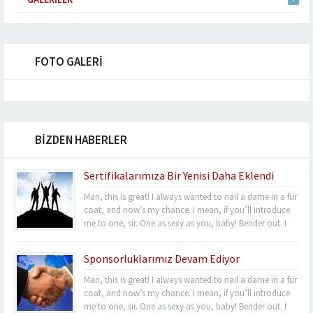
FOTO GALERİ
BİZDEN HABERLER
Sertifikalarımıza Bir Yenisi Daha Eklendi
Man, this is great! I always wanted to nail a dame in a fur
coat, and now’s my chance. I mean, if you’ll introduce
me to one, sir. One as sexy as you, baby! Bender out. I
never felt so alive, Bender. Listen, this turquoise-encrusted
bra is worth 50 grand....
Sponsorluklarımız Devam Ediyor
Man, this is great! I always wanted to nail a dame in a fur
coat, and now’s my chance. I mean, if you’ll introduce
me to one, sir. One as sexy as you, baby! Bender out. I