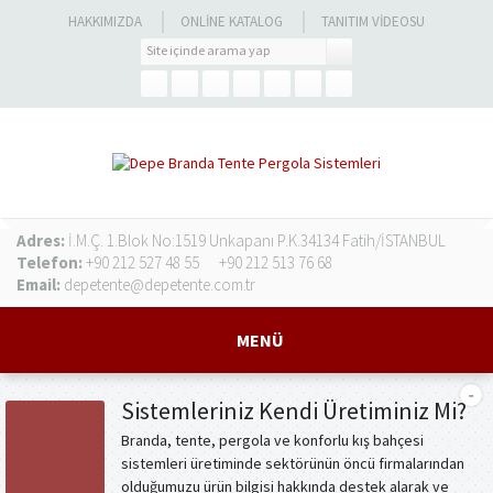
HAKKIMIZDA
ONLINE KATALOG
TANITIM VIDEOSU
Adres:
İ.M.Ç. 1.Blok No:1519 Unkapanı P.K.34134 Fatih/İSTANBUL
Telefon:
+90 212 527 48 55
+90 212 513 76 68
Email:
depetente@depetente.com.tr
MENÜ
Sistemleriniz Kendi Üretiminiz Mi?
Branda, tente, pergola ve konforlu kış bahçesi
sistemleri üretiminde sektörünün öncü firmalarından
olduğumuzu ürün bilgisi hakkında destek alarak ve