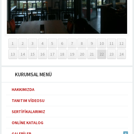
1
2
3
4
5
6
7
8
9
10
11
12
13
14
15
16
17
18
19
20
21
22
23
24
KURUMSAL MENÜ
HAKKIMIZDA
TANITIM VIDEOSU
SERTIFIKALARIMIZ
ONLINE KATALOG
GALERILER