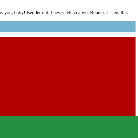
s you, baby! Bender out. I never felt so alive, Bender. Listen, this
ekteyiz. Tüm sistemlerimiz kendi fabrikamızla titizlikle ve özenle