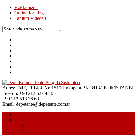
Hakkımızda
Online Katalog
Tanıtım Videosu
Adres:
İ.M.Ç. 1.Blok No:1519 Unkapanı P.K.34134 Fatih/İSTANB
Telefon:
+90 212 527 48 55
+90 212 513 76 68
Email:
depetente@depetente.com.tr
Anasayfa
Kurumsal
Hakkımızda
Tanıtım Videosu