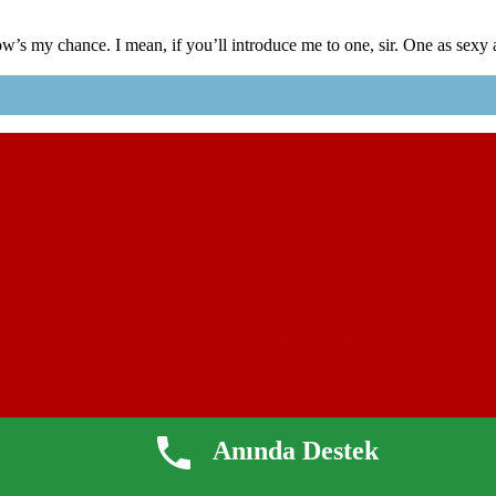
ow’s my chance. I mean, if you’ll introduce me to one, sir. One as sexy a
 sistemleri üretimi, uygulaması ve teknik destek konusunda hizmet verm
Anında Destek