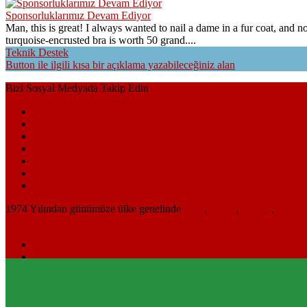
Sponsorluklarımız Devam Ediyor
Man, this is great! I always wanted to nail a dame in a fur coat, and n
turquoise-encrusted bra is worth 50 grand....
Teknik Destek
Button ile ilgili kısa bir açıklama yazabileceğiniz alan
Bizi Sosyal Medyada Takip Edin
1974 Yılından günümüze ülke genelinde
tente
,
branda
,
pergola
,
şemsiye
üretilerek sizlere ulaştırılmaktadır.
Haberler
Video Galeri
Hakkımızda
Referanslar
İnsan Kaynakları