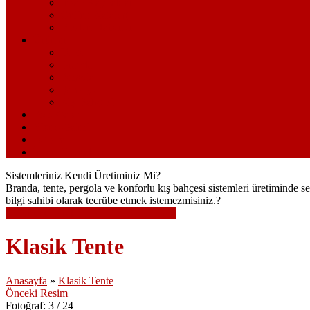
İnsan Kaynakları
Online Katalog
Bizden Haberler
Ürünler
Tente
Branda
Pergola
Şemsiye
Kış Bahçesi
Foto Galeri
Video Galeri
İletişim
İnsan Kaynakları
Sistemleriniz Kendi Üretiminiz Mi?
Branda, tente, pergola ve konforlu kış bahçesi sistemleri üretiminde 
bilgi sahibi olarak tecrübe etmek istemezmisiniz.?
Notunuzu Bırakın, Biz Sizi Arayalım...
Klasik Tente
Anasayfa
»
Klasik Tente
Önceki Resim
Fotoğraf: 3 / 24