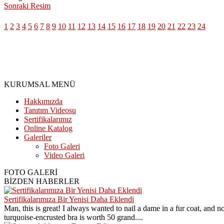
Sonraki Resim
1
2
3
4
5
6
7
8
9
10
11
12
13
14
15
16
17
18
19
20
21
22
23
24
KURUMSAL MENÜ
Hakkımızda
Tanıtım Videosu
Sertifikalarımız
Online Katalog
Galeriler
Foto Galeri
Video Galeri
FOTO GALERİ
BİZDEN HABERLER
Sertifikalarımıza Bir Yenisi Daha Eklendi
Man, this is great! I always wanted to nail a dame in a fur coat, and n
turquoise-encrusted bra is worth 50 grand....