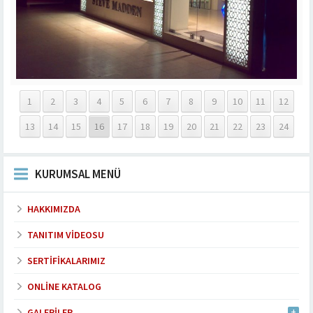
1
2
3
4
5
6
7
8
9
10
11
12
13
14
15
16
17
18
19
20
21
22
23
24
KURUMSAL MENÜ
HAKKIMIZDA
TANITIM VIDEOSU
SERTIFIKALARIMIZ
ONLINE KATALOG
GALERILER