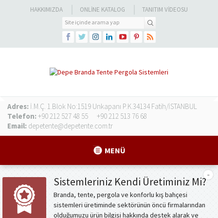
HAKKIMIZDA
ONLINE KATALOG
TANITIM VIDEOSU
Adres:
İ.M.Ç. 1.Blok No:1519 Unkapanı P.K.34134 Fatih/İSTANBUL
Telefon:
+90 212 527 48 55
+90 212 513 76 68
Email:
depetente@depetente.com.tr
MENÜ
Sistemleriniz Kendi Üretiminiz Mi?
Branda, tente, pergola ve konforlu kış bahçesi
sistemleri üretiminde sektörünün öncü firmalarından
olduğumuzu ürün bilgisi hakkında destek alarak ve