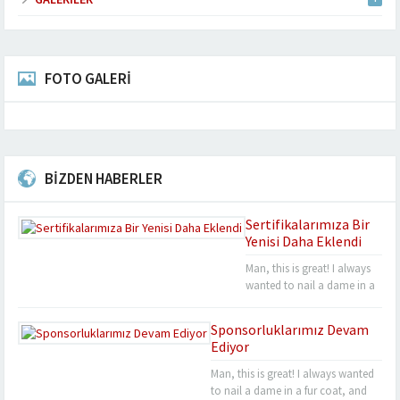
FOTO GALERİ
BİZDEN HABERLER
Sertifikalarımıza Bir
Yenisi Daha Eklendi
Man, this is great! I always
wanted to nail a dame in a
fur coat, and now’s my
chance. I mean, if you’ll
Sponsorluklarımız Devam
introduce me to one, sir.
Ediyor
One as sexy as you, baby!
Bender out. I never felt so
Man, this is great! I always wanted
alive, Bender. Listen, this
to nail a dame in a fur coat, and