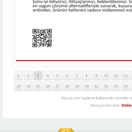
1
2
3
4
5
6
7
8
9
10
11
12
23
24
25
26
27
28
29
30
31
32
33
34
Klavye yön tuşlarını kullanarak resimler a
Konuya Geri Dön:
Onlin