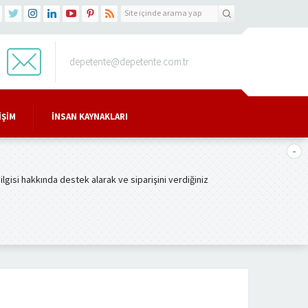
depetente@depetente.com.tr
IŞIM
İNSAN KAYNAKLARI
gisi hakkında destek alarak ve siparişini verdiğiniz