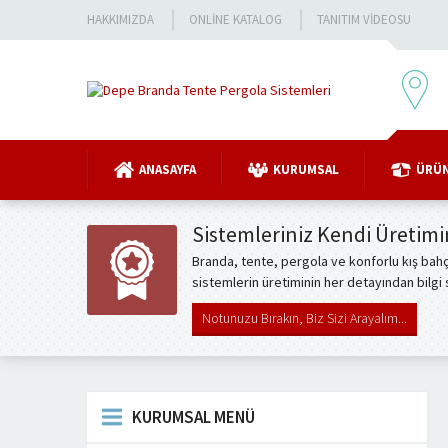
HAKKIMIZDA
ONLINE KATALOG
TANITIM VIDEOSU
ANASAYFA
KURUMSAL
ÜRÜ
Sistemleriniz Kendi Üretimi
Branda, tente, pergola ve konforlu kış bahç
sistemlerin üretiminin her detayından bilgi
Notunuzu Bırakın, Biz Sizi Arayalım...
KURUMSAL MENÜ