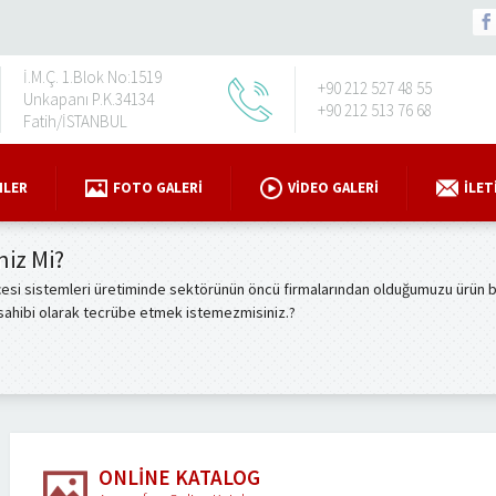
İ.M.Ç. 1.Blok No:1519
+90 212 527 48 55
Unkapanı P.K.34134
+90 212 513 76 68
Fatih/İSTANBUL
NLER
FOTO GALERI
VIDEO GALERI
İLET
niz Mi?
esi sistemleri üretiminde sektörünün öncü firmalarından olduğumuzu ürün bil
 sahibi olarak tecrübe etmek istemezmisiniz.?
ONLINE KATALOG