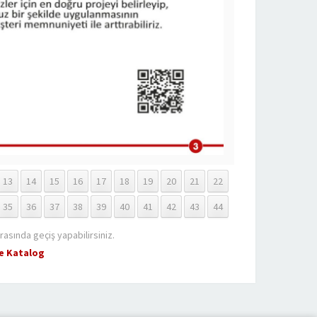
13
14
15
16
17
18
19
20
21
22
35
36
37
38
39
40
41
42
43
44
rasında geçiş yapabilirsiniz.
e Katalog