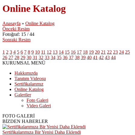
Online Katalog
Anasayfa
»
Online Katalog
Önceki Resim
Fotoğraf: 15 / 44
Sonraki Resim
1
2
3
4
5
6
7
8
9
10
11
12
13
14
15
16
17
18
19
20
21
22
23
24
25
26
27
28
29
30
31
32
33
34
35
36
37
38
39
40
41
42
43
44
KURUMSAL MENÜ
Hakkımızda
Tanıtım Videosu
Sertifikalarımız
Online Katalog
Galeriler
Foto Galeri
Video Galeri
FOTO GALERİ
BİZDEN HABERLER
Sertifikalarımıza Bir Yenisi Daha Eklendi