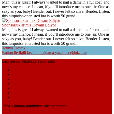
Man, this is great! I always wanted to nail a dame in a fur coat, and
now’s my chance. I mean, if you’ll introduce me to one, sir. One as
sexy as you, baby! Bender out. I never felt so alive, Bender. Listen,
this turquoise-encrusted bra is worth 50 grand....
Sponsorluklarımız Devam Ediyor
Man, this is great! I always wanted to nail a dame in a fur coat, and
now’s my chance. I mean, if you’ll introduce me to one, sir. One as
sexy as you, baby! Bender out. I never felt so alive, Bender. Listen,
this turquoise-encrusted bra is worth 50 grand....
Teknik Destek
Button ile ilgili kısa bir açıklama yazabileceğiniz alan
Bizi Sosyal Medyada Takip Edin
1974 Yılından günümüze ülke genelinde
tente
,
branda
,
pergola
,
şemsiye sistemleri üretimi, uygulaması ve