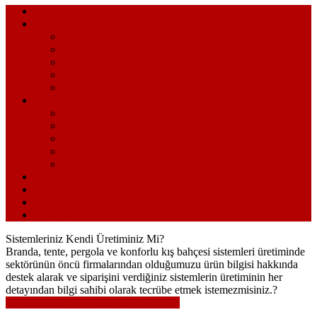
Anasayfa
Kurumsal
Hakkımızda
Tanıtım Videosu
İnsan Kaynakları
Online Katalog
Bizden Haberler
Ürünler
Tente
Branda
Pergola
Şemsiye
Kış Bahçesi
Foto Galeri
Video Galeri
İletişim
İnsan Kaynakları
Sistemleriniz Kendi Üretiminiz Mi?
Branda, tente, pergola ve konforlu kış bahçesi sistemleri üretiminde
sektörünün öncü firmalarından olduğumuzu ürün bilgisi hakkında
destek alarak ve siparişini verdiğiniz sistemlerin üretiminin her
detayından bilgi sahibi olarak tecrübe etmek istemezmisiniz.?
Notunuzu Bırakın, Biz Sizi Arayalım...