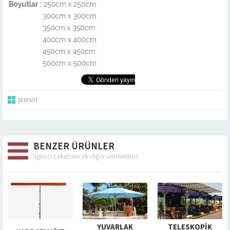
ŞEMSIYE
BENZER ÜRÜNLER
İlginizi çekebilecek diğer ürünlerimiz
YUVARLAK
TELESKOPIK