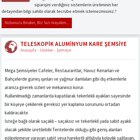
siparişini verdiğiniz sistemlerin üretiminin her
detayından bilgi sahibi olarak tecrübe etmek istemezmisiniz.?
Notunuzu Bırakın, Biz Sizi Arayalım...
TELESKOPIK ALUMINYUM KARE ŞEMSIYE
Anasayfa
»
Ürünler
»
Şemsiye
Mega Şemsiyeler Cafeler, Restaurantlar, Havuz Kenarları ve
Bahçelerde güneş ışınları ve yağmur damlaları gibi dış etkenlerle
aranıza girerek sizleri ve mekanınızı korur.
Kullanılmadığı zamanlarda kapatılarak tekerlekli ayakları sayesinde
bir köşeye çekilerek gereksiz yer kaplama sorununu ortadan
kaldıracaktır.
İsteğe bağlı olarak saçaklı – saçaksız ve tekerlekli yada sabit ayaklı
olacak şekilde üretilebilir.Tentelerde olduğu gibi geniş alanları
gölgelemeye yarayan sabit veya hareketli altlığıyla kolaylık sağlayan,