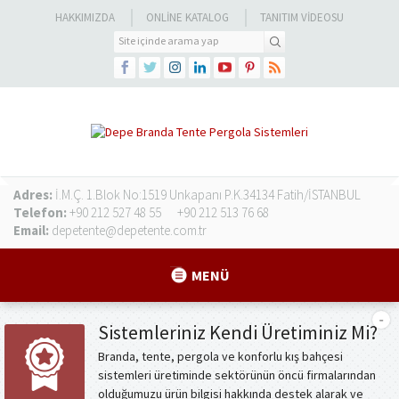
HAKKIMIZDA
ONLINE KATALOG
TANITIM VIDEOSU
Adres:
İ.M.Ç. 1.Blok No:1519 Unkapanı P.K.34134 Fatih/İSTANBUL
Telefon:
+90 212 527 48 55
+90 212 513 76 68
Email:
depetente@depetente.com.tr
MENÜ
Sistemleriniz Kendi Üretiminiz Mi?
Branda, tente, pergola ve konforlu kış bahçesi
sistemleri üretiminde sektörünün öncü firmalarından
olduğumuzu ürün bilgisi hakkında destek alarak ve