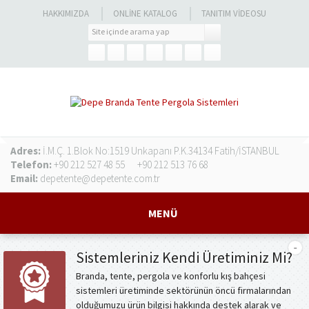
HAKKIMIZDA
ONLINE KATALOG
TANITIM VIDEOSU
Adres:
İ.M.Ç. 1.Blok No:1519 Unkapanı P.K.34134 Fatih/İSTANBUL
Telefon:
+90 212 527 48 55
+90 212 513 76 68
Email:
depetente@depetente.com.tr
MENÜ
Sistemleriniz Kendi Üretiminiz Mi?
Branda, tente, pergola ve konforlu kış bahçesi
sistemleri üretiminde sektörünün öncü firmalarından
olduğumuzu ürün bilgisi hakkında destek alarak ve