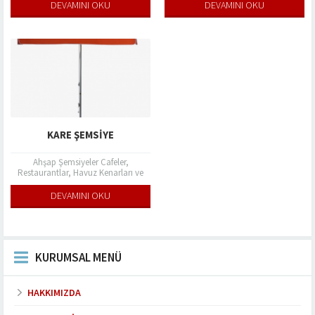
damlaları gibi dış etkenlerle aranıza
damlaları gibi dış etkenlerle aranıza
DEVAMINI OKU
DEVAMINI OKU
girerek sizleri ve...
girerek sizleri ve...
KARE ŞEMSIYE
Ahşap Şemsiyeler Cafeler,
Restaurantlar, Havuz Kenarları ve
Bahçelerde güneş ışınları ve yağmur
damlaları gibi dış etkenlerle aranıza
DEVAMINI OKU
girerek sizleri ve...
KURUMSAL MENÜ
HAKKIMIZDA