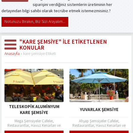
siparişini verdiğiniz sistemlerin üretiminin her
detayından bilgi sahibi olarak tecrübe etmek istemezmisiniz.?
Notunuzu Bırakın, Biz Sizi Arayalım...
"KARE ŞEMSIYE" ILE ETIKETLENEN
KONULAR
Anasayfa
»
kare şemsiye Etiketi
TELESKOPIK ALUMINYUM
YUVARLAK ŞEMSIYE
KARE ŞEMSIYE
Mega Şemsiyeler Cafeler,
Ahşap Şemsiyeler Cafeler,
Restaurantlar, Havuz Kenarları ve
Restaurantlar, Havuz Kenarları ve
Bahçelerde güneş ışınları ve yağmur
Bahçelerde güneş ışınları ve yağmur