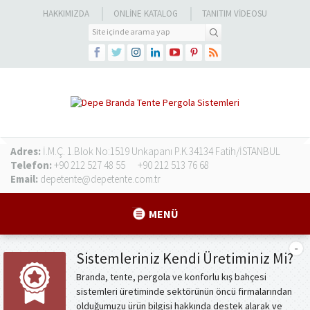
HAKKIMIZDA
ONLINE KATALOG
TANITIM VIDEOSU
Adres:
İ.M.Ç. 1.Blok No:1519 Unkapanı P.K.34134 Fatih/İSTANBUL
Telefon:
+90 212 527 48 55
+90 212 513 76 68
Email:
depetente@depetente.com.tr
MENÜ
Sistemleriniz Kendi Üretiminiz Mi?
Branda, tente, pergola ve konforlu kış bahçesi
sistemleri üretiminde sektörünün öncü firmalarından
olduğumuzu ürün bilgisi hakkında destek alarak ve