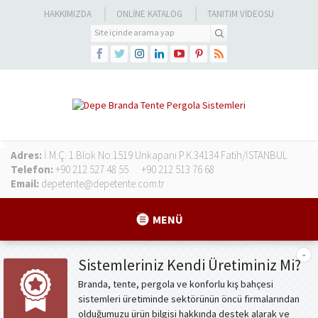
HAKKIMIZDA
ONLINE KATALOG
TANITIM VIDEOSU
Adres:
İ.M.Ç. 1.Blok No:1519 Unkapanı P.K.34134 Fatih/İSTANBUL
Telefon:
+90 212 527 48 55
+90 212 513 76 68
Email:
depetente@depetente.com.tr
MENÜ
Sistemleriniz Kendi Üretiminiz Mi?
Branda, tente, pergola ve konforlu kış bahçesi
sistemleri üretiminde sektörünün öncü firmalarından
olduğumuzu ürün bilgisi hakkında destek alarak ve