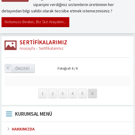
siparişini verdiğiniz sistemlerin üretiminin her
detayından bilgi sahibi olarak tecrübe etmek istemezmisiniz.?
Notunuzu Bırakın, Biz Sizi Arayalım...
SERTIFIKALARIMIZ
Anasayfa
»
Sertifikalarımız
Fotoğraf: 6 / 6
1
2
3
4
5
6
KURUMSAL MENÜ
HAKKIMIZDA