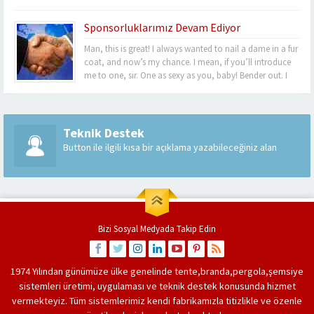
never felt so alive, Bender. Listen, this turquoise-encrusted
bra is worth 50 grand....
Sponsorluklarımız Devam Ediyor
Man, this is great! I always wanted to nail a dame in a fur
coat, and now’s my chance. I mean, if you’ll introduce
me to one, sir. One as sexy as you, baby! Bender out. I
never felt so alive, Bender. Listen, this turquoise-encrusted
bra is worth 50 grand....
Teknik Destek
Button ile ilgili kısa bir açıklama yazabileceğiniz alan
Bizi Sosyal Medyada Takip Edin
1974 Yılından günümüze ülke genelinde
tente
,
branda
,
pergola
,
şemsiye
sistemleri üretimi, uygulaması ve teknik destek konusunda hizmet
vermekteyiz. Tüm sistemlerimiz kendi fabrikamızla titizlikle ve özenle