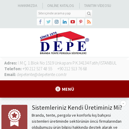
HAKKIMIZDA
ONLINE KATALOG
TANITIM VIDEOSU
Adres:
İ.M.Ç. 1.Blok No:1519 Unkapanı P.K.34134 Fatih/İSTANBUL
Telefon:
+90 212 527 48 55
+90 212 513 76 68
Email:
depetente@depetente.com.tr
MENÜ
Sistemleriniz Kendi Üretiminiz Mi?
Branda, tente, pergola ve konforlu kış bahçesi
sistemleri üretiminde sektörünün öncü firmalarından
olduğumuzu ürün bilgisi hakkında destek alarak ve