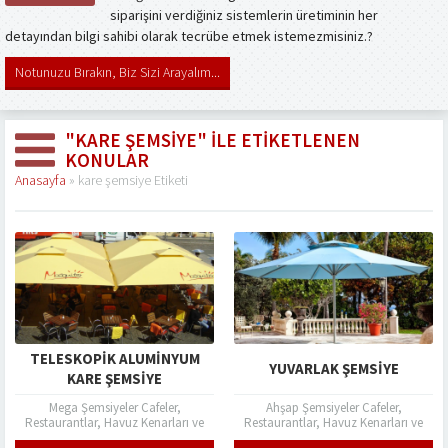
siparişini verdiğiniz sistemlerin üretiminin her
detayından bilgi sahibi olarak tecrübe etmek istemezmisiniz.?
Notunuzu Bırakın, Biz Sizi Arayalım...
"KARE ŞEMSIYE" ILE ETIKETLENEN
KONULAR
Anasayfa
»
kare şemsiye Etiketi
TELESKOPIK ALUMINYUM
YUVARLAK ŞEMSIYE
KARE ŞEMSIYE
Mega Şemsiyeler Cafeler,
Ahşap Şemsiyeler Cafeler,
Restaurantlar, Havuz Kenarları ve
Restaurantlar, Havuz Kenarları ve
Bahçelerde güneş ışınları ve yağmur
Bahçelerde güneş ışınları ve yağmur