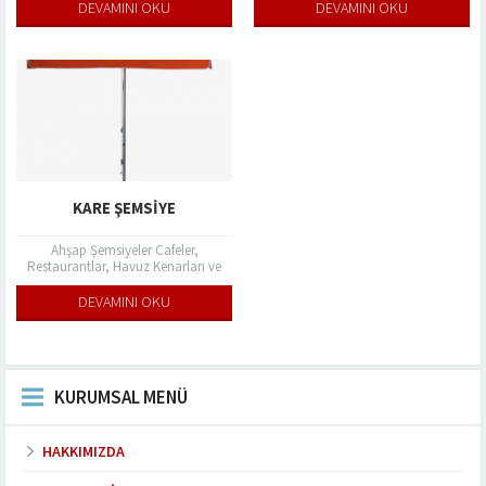
damlaları gibi dış etkenlerle aranıza
damlaları gibi dış etkenlerle aranıza
DEVAMINI OKU
DEVAMINI OKU
girerek sizleri ve...
girerek sizleri ve...
KARE ŞEMSIYE
Ahşap Şemsiyeler Cafeler,
Restaurantlar, Havuz Kenarları ve
Bahçelerde güneş ışınları ve yağmur
damlaları gibi dış etkenlerle aranıza
DEVAMINI OKU
girerek sizleri ve...
KURUMSAL MENÜ
HAKKIMIZDA