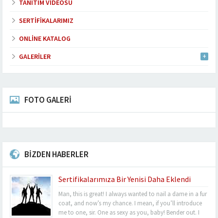
TANITIM VIDEOSU
SERTIFIKALARIMIZ
ONLINE KATALOG
GALERILER
FOTO GALERİ
BİZDEN HABERLER
Sertifikalarımıza Bir Yenisi Daha Eklendi
Man, this is great! I always wanted to nail a dame in a fur
coat, and now’s my chance. I mean, if you’ll introduce
me to one, sir. One as sexy as you, baby! Bender out. I