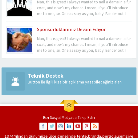
Man, this is great! I always wanted to nail a dame in a fur
coat, and now’s my chance. I mean, if you’ll introduce
me to one, sir. One as sexy as you, baby! Bender out. I
never felt so alive, Bender. Listen, this turquoise-encrusted
bra is worth 50 grand....
Sponsorluklarımız Devam Ediyor
Man, this is great! I always wanted to nail a dame in a fur
coat, and now’s my chance. I mean, if you’ll introduce
me to one, sir. One as sexy as you, baby! Bender out. I
never felt so alive, Bender. Listen, this turquoise-encrusted
bra is worth 50 grand....
Teknik Destek
Button ile ilgili kısa bir açıklama yazabileceğiniz alan
Bizi Sosyal Medyada Takip Edin
1974 Yılından günümüze ülke genelinde
tente
,
branda
,
pergola
,
şemsiye