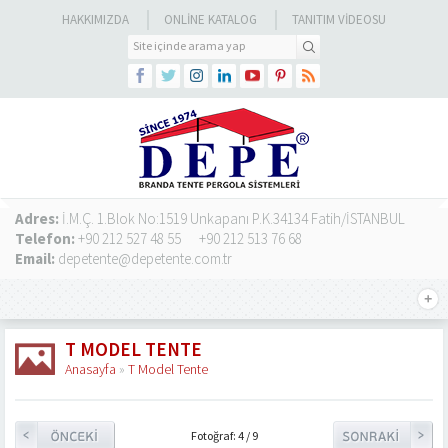
HAKKIMIZDA
ONLINE KATALOG
TANITIM VIDEOSU
Adres:
İ.M.Ç. 1.Blok No:1519 Unkapanı P.K.34134 Fatih/İSTANBUL
Telefon:
+90 212 527 48 55
+90 212 513 76 68
Email:
depetente@depetente.com.tr
T MODEL TENTE
Anasayfa
»
T Model Tente
Fotoğraf: 4 / 9