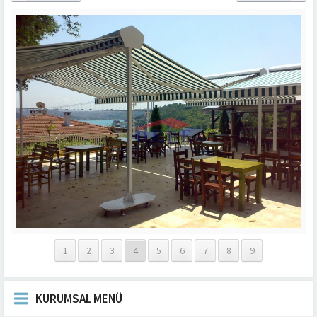
1
2
3
4
5
6
7
8
9
KURUMSAL MENÜ